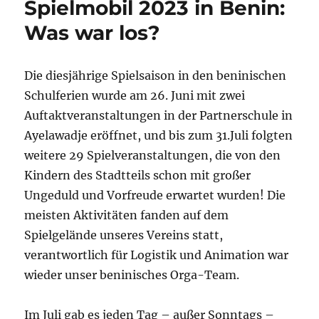
Spielmobil 2023 in Benin:
Was war los?
Die diesjährige Spielsaison in den beninischen
Schulferien wurde am 26. Juni mit zwei
Auftaktveranstaltungen in der Partnerschule in
Ayelawadje eröffnet, und bis zum 31.Juli folgten
weitere 29 Spielveranstaltungen, die von den
Kindern des Stadtteils schon mit großer
Ungeduld und Vorfreude erwartet wurden! Die
meisten Aktivitäten fanden auf dem
Spielgelände unseres Vereins statt,
verantwortlich für Logistik und Animation war
wieder unser beninisches Orga-Team.
Im Juli gab es jeden Tag – außer Sonntags –