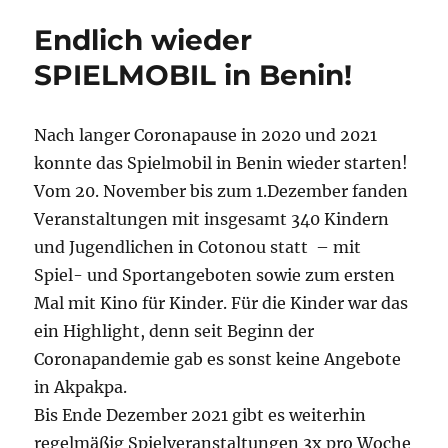
Endlich wieder
SPIELMOBIL in Benin!
Nach langer Coronapause in 2020 und 2021
konnte das Spielmobil in Benin wieder starten!
Vom 20. November bis zum 1.Dezember fanden
Veranstaltungen mit insgesamt 340 Kindern
und Jugendlichen in Cotonou statt – mit
Spiel- und Sportangeboten sowie zum ersten
Mal mit Kino für Kinder. Für die Kinder war das
ein Highlight, denn seit Beginn der
Coronapandemie gab es sonst keine Angebote
in Akpakpa.
Bis Ende Dezember 2021 gibt es weiterhin
regelmäßig Spielveranstaltungen 3x pro Woche