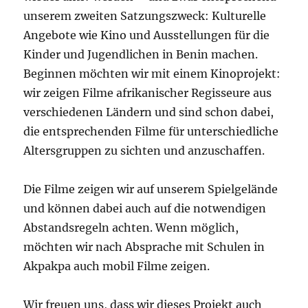
unserem zweiten Satzungszweck: Kulturelle
Angebote wie Kino und Ausstellungen für die
Kinder und Jugendlichen in Benin machen.
Beginnen möchten wir mit einem Kinoprojekt:
wir zeigen Filme afrikanischer Regisseure aus
verschiedenen Ländern und sind schon dabei,
die entsprechenden Filme für unterschiedliche
Altersgruppen zu sichten und anzuschaffen.
Die Filme zeigen wir auf unserem Spielgelände
und können dabei auch auf die notwendigen
Abstandsregeln achten. Wenn möglich,
möchten wir nach Absprache mit Schulen in
Akpakpa auch mobil Filme zeigen.
Wir freuen uns, dass wir dieses Projekt auch