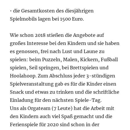
• die Gesamtkosten des diesjährigen
Spielmobils lagen bei 1500 Euro.
Wie schon 2018 stießen die Angebote auf
großes Interesse bei den Kindern und sie haben
es genossen, frei nach Lust und Laune zu
spielen: beim Puzzeln, Malen, Kickern, Fußball
spielen, Seil springen, bei Brettspielen und
Hoolahoop. Zum Abschluss jeder 3-stündigen
Spielveranstaltung gab es für die Kinder einen
Snack und etwas zu trinken und die schriftliche
Einladung für den nächsten Spiele-Tag.
Uns als Orgateam (7 Leute) hat die Arbeit mit
den Kindern auch viel Spaß gemacht und die
Ferienspiele für 2020 sind schon in der