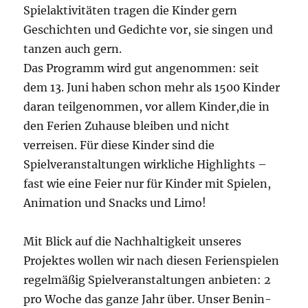
Spielaktivitäten tragen die Kinder gern
Geschichten und Gedichte vor, sie singen und
tanzen auch gern.
Das Programm wird gut angenommen: seit
dem 13. Juni haben schon mehr als 1500 Kinder
daran teilgenommen, vor allem Kinder,die in
den Ferien Zuhause bleiben und nicht
verreisen. Für diese Kinder sind die
Spielveranstaltungen wirkliche Highlights –
fast wie eine Feier nur für Kinder mit Spielen,
Animation und Snacks und Limo!
Mit Blick auf die Nachhaltigkeit unseres
Projektes wollen wir nach diesen Ferienspielen
regelmäßig Spielveranstaltungen anbieten: 2
pro Woche das ganze Jahr über. Unser Benin-