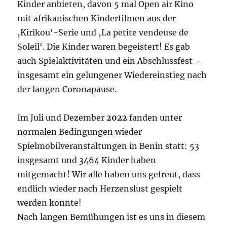
Kinder anbieten, davon 5 mal Open air Kino
mit afrikanischen Kinderfilmen aus der
‚Kirikou‘-Serie und ‚La petite vendeuse de
Soleil‘. Die Kinder waren begeistert! Es gab
auch Spielaktivitäten und ein Abschlussfest –
insgesamt ein gelungener Wiedereinstieg nach
der langen Coronapause.
Im Juli und Dezember
2022
fanden unter
normalen Bedingungen wieder
Spielmobilveranstaltungen in Benin statt: 53
insgesamt und 3464 Kinder haben
mitgemacht! Wir alle haben uns gefreut, dass
endlich wieder nach Herzenslust gespielt
werden konnte!
Nach langen Bemühungen ist es uns in diesem