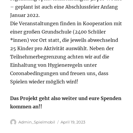
– geplant ist auch eine Abschlussfeier Anfang
Januar 2022.
Die Veranstaltungen finden in Kooperation mit
einer großen Grundschule (2400 Schüler
*innen) vor Ort statt, die jeweils abwechselnd
25 Kinder pro Aktivität auswählt. Neben der
Teilnehmerbegrenzung achten wir auf die
Einhaltung von Hygieneregeln unter
Coronabedingungen und freuen uns, dass
Spielen wieder möglich wird!
Das Projekt geht also weiter und eure Spenden
kommen an!!
Autor
Veröffentlicht
Admin_Spielmobil
April 19, 2023
am