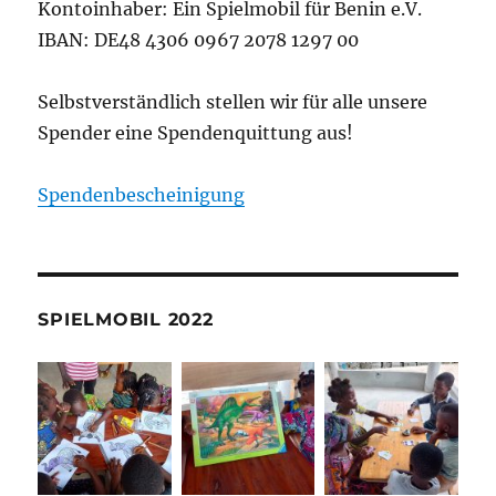
Kontoinhaber: Ein Spielmobil für Benin e.V.
IBAN: DE48 4306 0967 2078 1297 00
Selbstverständlich stellen wir für alle unsere
Spender eine Spendenquittung aus!
Spendenbescheinigung
SPIELMOBIL 2022