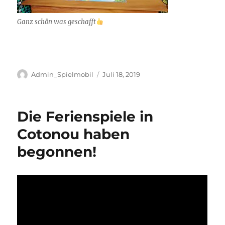
Ganz schön was geschafft
Autor
Veröffentlicht
Admin_Spielmobil
Juli 18, 2019
am
Die Ferienspiele in
Cotonou haben
begonnen!