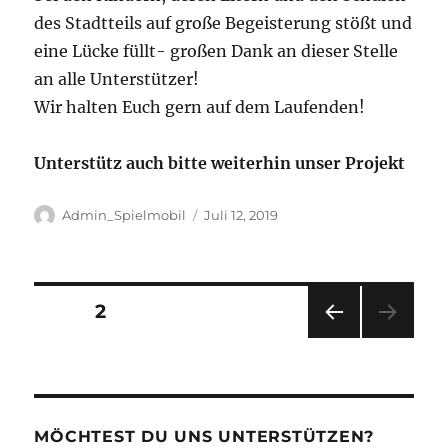
des Stadtteils auf große Begeisterung stößt und
eine Lücke füllt- großen Dank an dieser Stelle
an alle Unterstützer!
Wir halten Euch gern auf dem Laufenden!
Unterstütz auch bitte weiterhin unser Projekt
Autor
Veröffentlicht
Admin_Spielmobil
Juli 12, 2019
am
Seitennummerierung
SEITE
2
VOR
der
HERI
GE
Beiträge
SEIT
E
MÖCHTEST DU UNS UNTERSTÜTZEN?